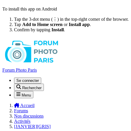
To install this app on Android
Tap the 3-dot menu (⋮) in the top-right corner of the browser.
Tap
Add to Home screen
or
Install app
.
Confirm by tapping
Install
.
Forum Photo Paris
Se connecter
Rechercher
Menu
Accueil
Forums
Nos discussions
Activités
[JANVIER][GRIS]