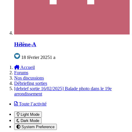
Hélène-A
18 février 2025
1 a
Accueil
Forums
Nos discussions
Débriefing sorties
[debrief sortie 16/02/2025] Balade photo dans le 19e
arrondissement
Toute l’activité
Light Mode
Dark Mode
System Preference