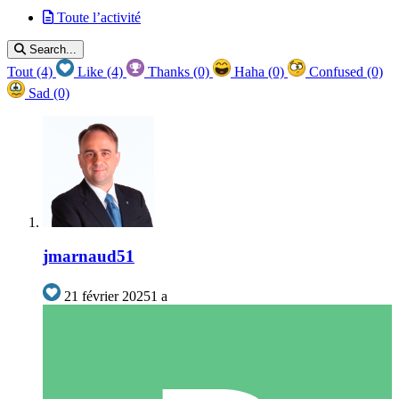
Toute l’activité
Search...
Tout
(4)
Like
(4)
Thanks
(0)
Haha
(0)
Confused
(0)
Sad
(0)
jmarnaud51
21 février 2025
1 a