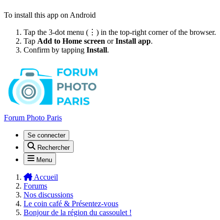
To install this app on Android
Tap the 3-dot menu (⋮) in the top-right corner of the browser.
Tap
Add to Home screen
or
Install app
.
Confirm by tapping
Install
.
Forum Photo Paris
Se connecter
Rechercher
Menu
Accueil
Forums
Nos discussions
Le coin café & Présentez-vous
Bonjour de la région du cassoulet !