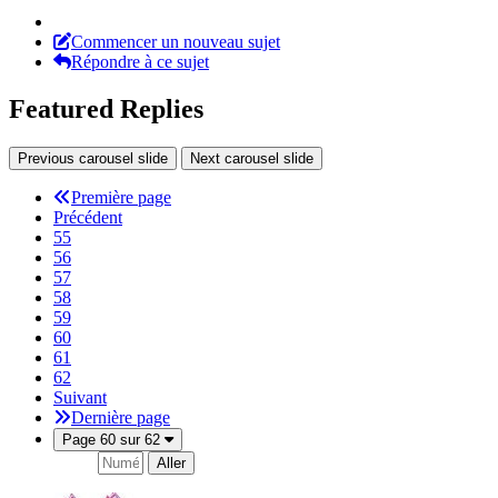
Commencer un nouveau sujet
Répondre à ce sujet
Featured Replies
Previous carousel slide
Next carousel slide
Première page
Précédent
55
56
57
58
59
60
61
62
Suivant
Dernière page
Page 60 sur 62
Aller