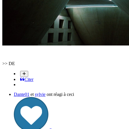
>> DE
Citer
Dante01
et
sylvie
ont réagi à ceci