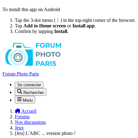
To install this app on Android
Tap the 3-dot menu (⋮) in the top-right corner of the browser.
Tap
Add to Home screen
or
Install app
.
Confirm by tapping
Install
.
Forum Photo Paris
Se connecter
Rechercher
Menu
Accueil
Forums
Nos discussions
Jeux
[Jeu] L'ABC ... version photo !