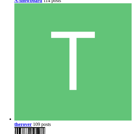
A-snowboard
114 posts
therover
109 posts