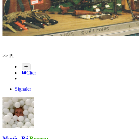
>> PI
Citer
Signaler
Magic_Bé
Bureau