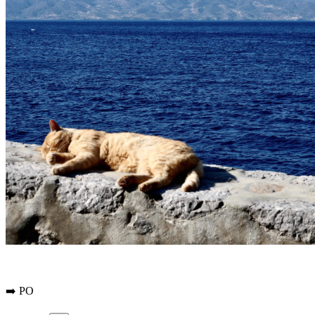
➡️
PO