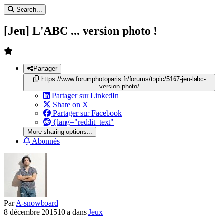
Search...
[Jeu] L'ABC ... version photo !
Partager
https://www.forumphotoparis.fr/forums/topic/5167-jeu-labc-
version-photo/
Partager sur LinkedIn
Share on X
Partager sur Facebook
{lang="reddit_text"
More sharing options...
Abonnés
Par
A-snowboard
8 décembre 2015
10 a
dans
Jeux