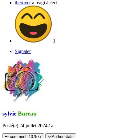
therover
a réagi à ceci
1
Signaler
sylvie
Bureau
Posté(e)
24 juillet 2024
2 a
comment_107577
Author stats