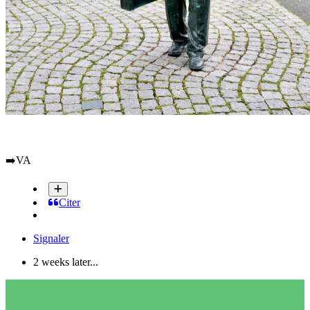
➡️
VA
Citer
Signaler
2 weeks later...