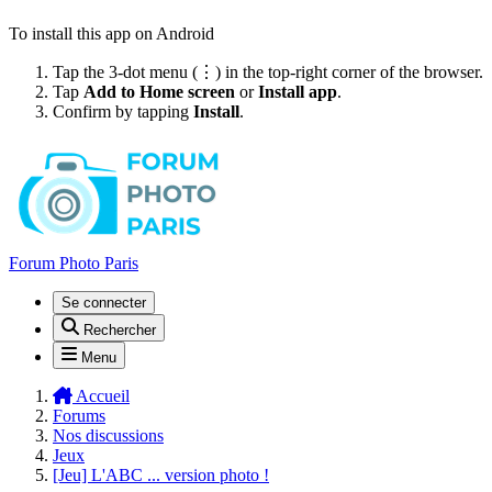
To install this app on Android
Tap the 3-dot menu (⋮) in the top-right corner of the browser.
Tap
Add to Home screen
or
Install app
.
Confirm by tapping
Install
.
Forum Photo Paris
Se connecter
Rechercher
Menu
Accueil
Forums
Nos discussions
Jeux
[Jeu] L'ABC ... version photo !