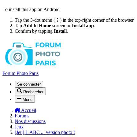
To install this app on Android
Tap the 3-dot menu (⋮) in the top-right corner of the browser.
Tap
Add to Home screen
or
Install app
.
Confirm by tapping
Install
.
Forum Photo Paris
Se connecter
Rechercher
Menu
Accueil
Forums
Nos discussions
Jeux
[Jeu] L'ABC ... version photo !