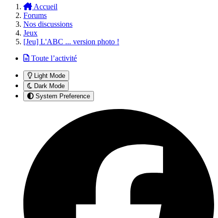
Accueil
Forums
Nos discussions
Jeux
[Jeu] L'ABC ... version photo !
Toute l’activité
Light Mode
Dark Mode
System Preference