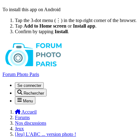
To install this app on Android
Tap the 3-dot menu (⋮) in the top-right corner of the browser.
Tap
Add to Home screen
or
Install app
.
Confirm by tapping
Install
.
Forum Photo Paris
Se connecter
Rechercher
Menu
Accueil
Forums
Nos discussions
Jeux
[Jeu] L'ABC ... version photo !