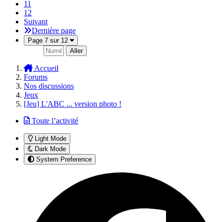
11
12
Suivant
Dernière page
Page 7 sur 12
Aller
Accueil
Forums
Nos discussions
Jeux
[Jeu] L'ABC ... version photo !
Toute l’activité
Light Mode
Dark Mode
System Preference