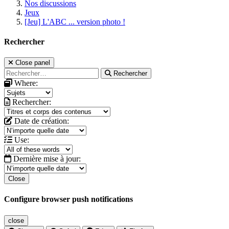
Nos discussions
Jeux
[Jeu] L'ABC ... version photo !
Rechercher
Close panel
Rechercher
Where:
Rechercher:
Date de création:
Use:
Dernière mise à jour:
Close
Configure browser push notifications
close