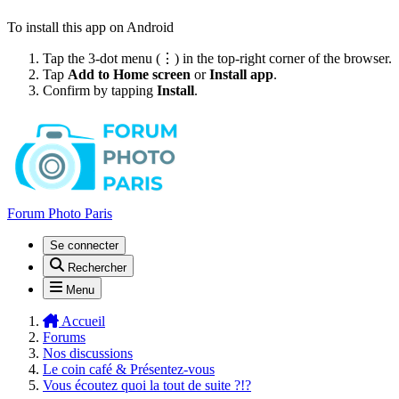
To install this app on Android
Tap the 3-dot menu (⋮) in the top-right corner of the browser.
Tap
Add to Home screen
or
Install app
.
Confirm by tapping
Install
.
Forum Photo Paris
Se connecter
Rechercher
Menu
Accueil
Forums
Nos discussions
Le coin café & Présentez-vous
Vous écoutez quoi la tout de suite ?!?