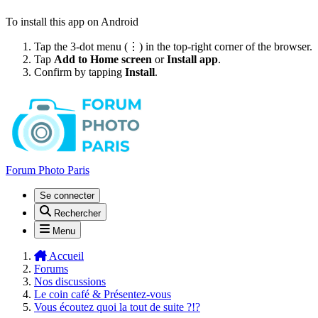
To install this app on Android
Tap the 3-dot menu (⋮) in the top-right corner of the browser.
Tap
Add to Home screen
or
Install app
.
Confirm by tapping
Install
.
Forum Photo Paris
Se connecter
Rechercher
Menu
Accueil
Forums
Nos discussions
Le coin café & Présentez-vous
Vous écoutez quoi la tout de suite ?!?