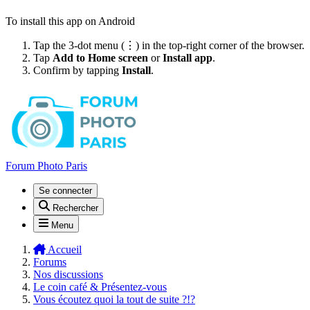
To install this app on Android
Tap the 3-dot menu (⋮) in the top-right corner of the browser.
Tap
Add to Home screen
or
Install app
.
Confirm by tapping
Install
.
Forum Photo Paris
Se connecter
Rechercher
Menu
Accueil
Forums
Nos discussions
Le coin café & Présentez-vous
Vous écoutez quoi la tout de suite ?!?