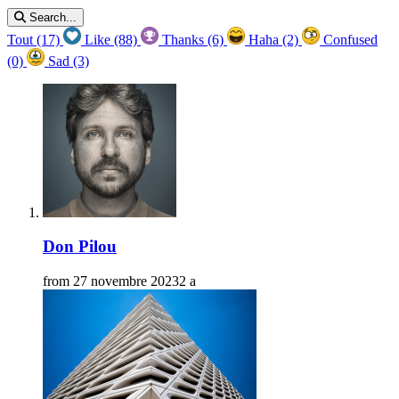
Search...
Tout
(17)
Like
(88)
Thanks
(6)
Haha
(2)
Confused
(0)
Sad
(3)
Don Pilou
from
27 novembre 2023
2 a