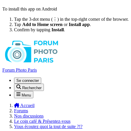
To install this app on Android
Tap the 3-dot menu (⋮) in the top-right corner of the browser.
Tap
Add to Home screen
or
Install app
.
Confirm by tapping
Install
.
Forum Photo Paris
Se connecter
Rechercher
Menu
Accueil
Forums
Nos discussions
Le coin café & Présentez-vous
Vous écoutez quoi la tout de suite ?!?