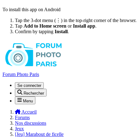
To install this app on Android
Tap the 3-dot menu (⋮) in the top-right corner of the browser.
Tap
Add to Home screen
or
Install app
.
Confirm by tapping
Install
.
Forum Photo Paris
Se connecter
Rechercher
Menu
Accueil
Forums
Nos discussions
Jeux
[Jeu] Marabout de ficelle