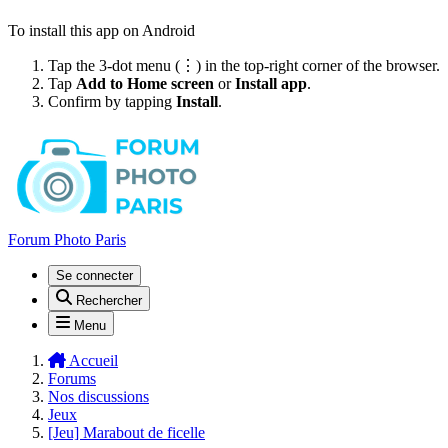
To install this app on Android
Tap the 3-dot menu (⋮) in the top-right corner of the browser.
Tap
Add to Home screen
or
Install app
.
Confirm by tapping
Install
.
Forum Photo Paris
Se connecter
Rechercher
Menu
Accueil
Forums
Nos discussions
Jeux
[Jeu] Marabout de ficelle