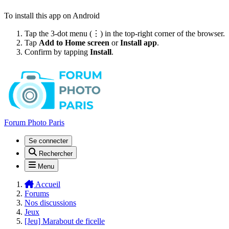
To install this app on Android
Tap the 3-dot menu (⋮) in the top-right corner of the browser.
Tap
Add to Home screen
or
Install app
.
Confirm by tapping
Install
.
Forum Photo Paris
Se connecter
Rechercher
Menu
Accueil
Forums
Nos discussions
Jeux
[Jeu] Marabout de ficelle