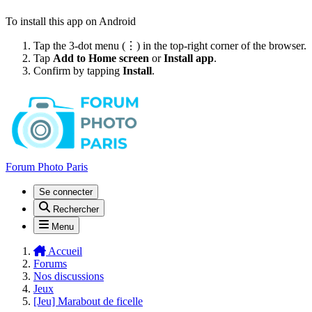
To install this app on Android
Tap the 3-dot menu (⋮) in the top-right corner of the browser.
Tap
Add to Home screen
or
Install app
.
Confirm by tapping
Install
.
Forum Photo Paris
Se connecter
Rechercher
Menu
Accueil
Forums
Nos discussions
Jeux
[Jeu] Marabout de ficelle