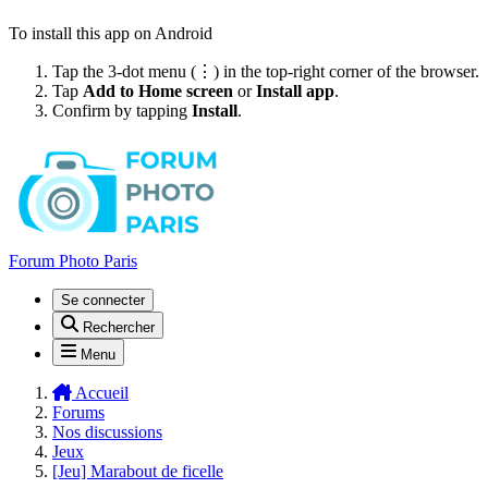
To install this app on Android
Tap the 3-dot menu (⋮) in the top-right corner of the browser.
Tap
Add to Home screen
or
Install app
.
Confirm by tapping
Install
.
Forum Photo Paris
Se connecter
Rechercher
Menu
Accueil
Forums
Nos discussions
Jeux
[Jeu] Marabout de ficelle