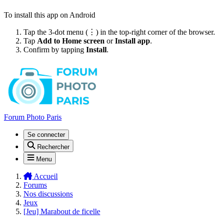
To install this app on Android
Tap the 3-dot menu (⋮) in the top-right corner of the browser.
Tap
Add to Home screen
or
Install app
.
Confirm by tapping
Install
.
Forum Photo Paris
Se connecter
Rechercher
Menu
Accueil
Forums
Nos discussions
Jeux
[Jeu] Marabout de ficelle