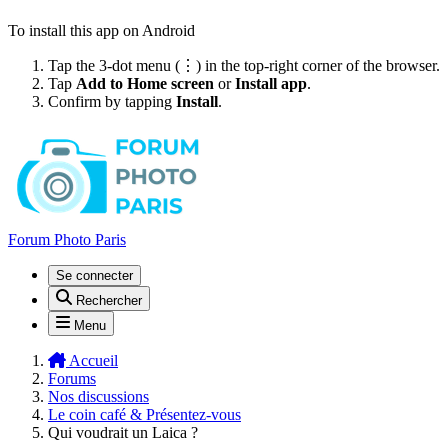
To install this app on Android
Tap the 3-dot menu (⋮) in the top-right corner of the browser.
Tap
Add to Home screen
or
Install app
.
Confirm by tapping
Install
.
Forum Photo Paris
Se connecter
Rechercher
Menu
Accueil
Forums
Nos discussions
Le coin café & Présentez-vous
Qui voudrait un Laica ?