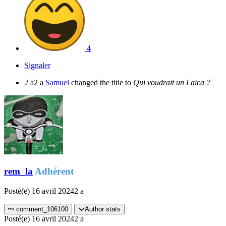
4
Signaler
2 a
2 a
Samuel
changed the title to
Qui voudrait un Laica ?
rem_la
Adhérent
Posté(e)
16 avril 2024
2 a
comment_106100
Author stats
Posté(e)
16 avril 2024
2 a