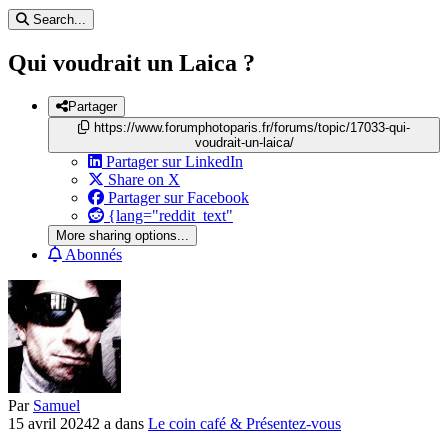
Search...
Qui voudrait un Laica ?
Partager
https://www.forumphotoparis.fr/forums/topic/17033-qui-
voudrait-un-laica/
Partager sur LinkedIn
Share on X
Partager sur Facebook
{lang="reddit_text"
More sharing options...
Abonnés
Par
Samuel
15 avril 2024
2 a
dans
Le coin café & Présentez-vous