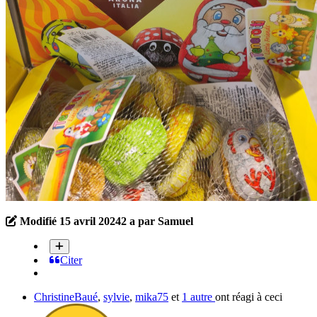
Modifié
15 avril 2024
2 a
par Samuel
Citer
ChristineBaué
,
sylvie
,
mika75
et
1 autre
ont réagi à ceci