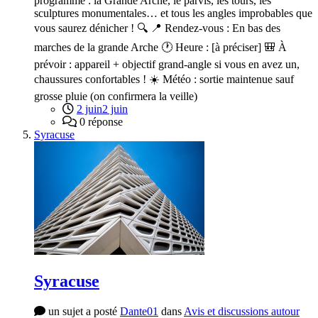
programme : la Grande Arche, le parvis, les tours, les
sculptures monumentales… et tous les angles improbables que
vous saurez dénicher ! 🔍 📍 Rendez-vous : En bas des
marches de la grande Arche 🕐 Heure : [à préciser] 🎒 À
prévoir : appareil + objectif grand-angle si vous en avez un,
chaussures confortables ! ☀️ Météo : sortie maintenue sauf
grosse pluie (on confirmera la veille)
2 juin
2 juin
0 réponse
Syracuse
Syracuse
un sujet a posté
Dante01
dans
Avis et discussions autour