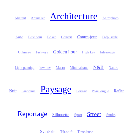
Architecture
Abstrait
Animalier
Astrophoto
Contre-jour
Aube
Blue hour
Bokeh
Concert
Crépuscule
Golden hour
Culinaire
Fish-eye
High key
Infrarouge
N&B
Light painting
low key
Macro
Minimalisme
Nature
Paysage
Nuit
Reflet
Panorama
Portrait
Pose longue
Reportage
Street
Silhouette
Sport
Studio
Symétrie
Tilt-shift
Time-lapse