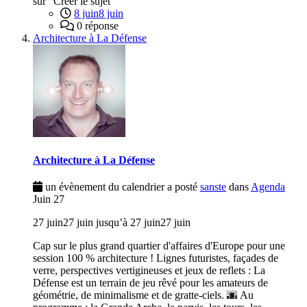
sur "Créer le sujet"
8 juin
8 juin
0 réponse
Architecture à La Défense
Architecture à La Défense
un évènement du calendrier a posté
sanste
dans
Agenda
Juin
27
27 juin
27 juin
jusqu’à
27 juin
27 juin
Cap sur le plus grand quartier d'affaires d'Europe pour une
session 100 % architecture ! Lignes futuristes, façades de
verre, perspectives vertigineuses et jeux de reflets : La
Défense est un terrain de jeu rêvé pour les amateurs de
géométrie, de minimalisme et de gratte-ciels. 🌆 Au