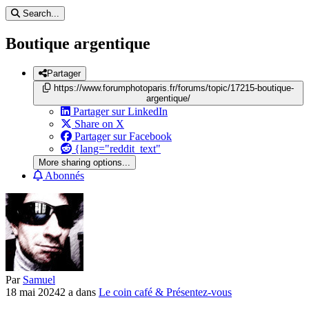
Search...
Boutique argentique
Partager
https://www.forumphotoparis.fr/forums/topic/17215-boutique-
argentique/
Partager sur LinkedIn
Share on X
Partager sur Facebook
{lang="reddit_text"
More sharing options...
Abonnés
Par
Samuel
18 mai 2024
2 a
dans
Le coin café & Présentez-vous