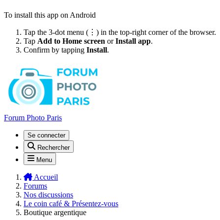
To install this app on Android
Tap the 3-dot menu (⋮) in the top-right corner of the browser.
Tap
Add to Home screen
or
Install app
.
Confirm by tapping
Install
.
Forum Photo Paris
Se connecter
Rechercher
Menu
Accueil
Forums
Nos discussions
Le coin café & Présentez-vous
Boutique argentique