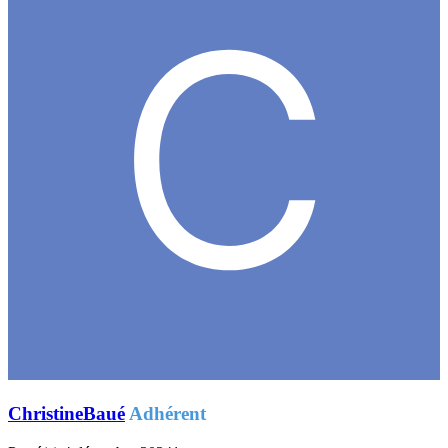
ChristineBaué
Adhérent