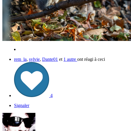
rem_la
,
sylvie
,
Dante01
et
1 autre
ont réagi à ceci
4
Signaler