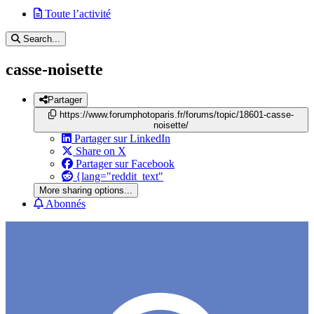
Toute l’activité
Search...
casse-noisette
Partager
https://www.forumphotoparis.fr/forums/topic/18601-casse-
noisette/
Partager sur LinkedIn
Share on X
Partager sur Facebook
{lang="reddit_text"
More sharing options...
Abonnés