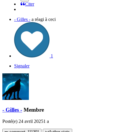
Citer
- Gilles -
a réagi à ceci
1
Signaler
- Gilles -
Membre
Posté(e)
24 avril 2025
1 a
comment_111301
Author stats