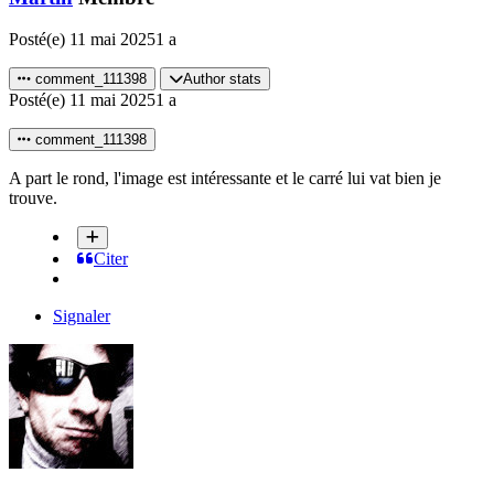
Posté(e)
11 mai 2025
1 a
comment_111398
Author stats
Posté(e)
11 mai 2025
1 a
comment_111398
A part le rond, l'image est intéressante et le carré lui vat bien je
trouve.
Citer
Signaler