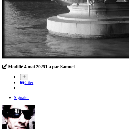
Modifié
4 mai 2025
1 a
par Samuel
Citer
Signaler