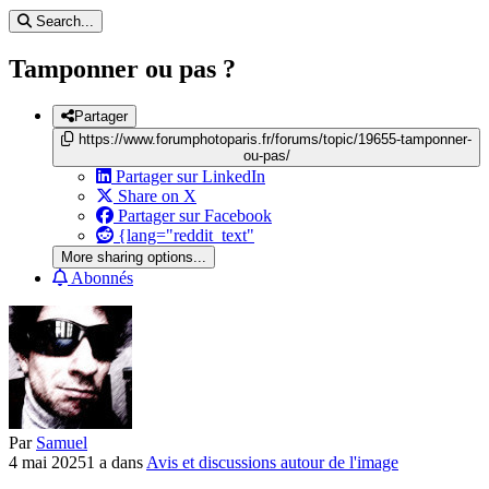
Search...
Tamponner ou pas ?
Partager
https://www.forumphotoparis.fr/forums/topic/19655-tamponner-
ou-pas/
Partager sur LinkedIn
Share on X
Partager sur Facebook
{lang="reddit_text"
More sharing options...
Abonnés
Par
Samuel
4 mai 2025
1 a
dans
Avis et discussions autour de l'image