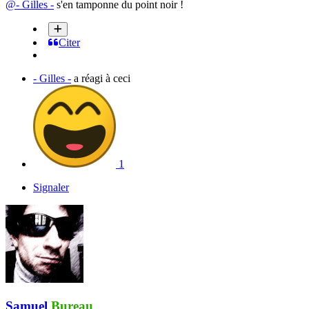
@- Gilles -
s'en tamponne du point noir !
Citer
- Gilles -
a réagi à ceci
1
Signaler
Samuel
Bureau