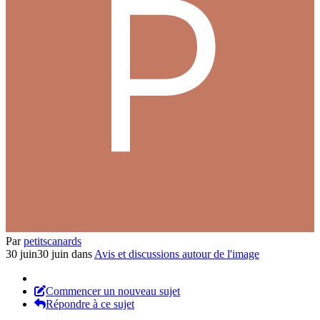
Par
petitscanards
30 juin
30 juin
dans
Avis et discussions autour de l'image
Commencer un nouveau sujet
Répondre à ce sujet