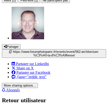
Went (1)
Peut-être (1)
Ne participent pas
Partager
https://www.forumphotoparis.fr/events/event/562-architecture-
%C3%A0-la-d%C3%A9fense/
Partager sur LinkedIn
Share on X
Partager sur Facebook
{lang="reddit_text"
More sharing options...
Abonnés
Retour utilisateur