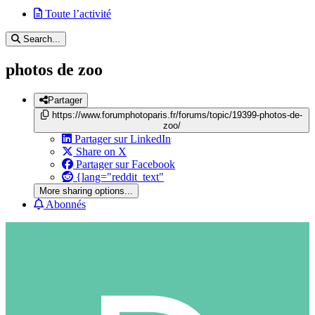
Toute l’activité
Search...
photos de zoo
Partager
https://www.forumphotoparis.fr/forums/topic/19399-photos-de-
zoo/
Partager sur LinkedIn
Share on X
Partager sur Facebook
{lang="reddit_text"
More sharing options...
Abonnés