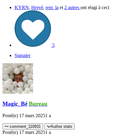
KYRN
,
Hervé
,
rem_la
et
2 autres
ont réagi à ceci
5
Signaler
Magic_Bé
Bureau
Posté(e)
17 mars 2025
1 a
comment_110931
Author stats
Posté(e)
17 mars 2025
1 a