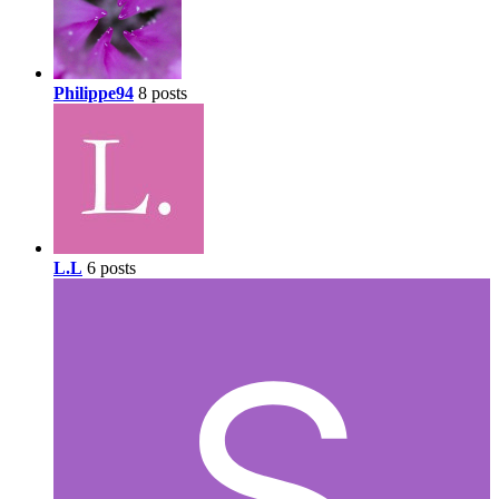
Philippe94
8 posts
L.L
6 posts