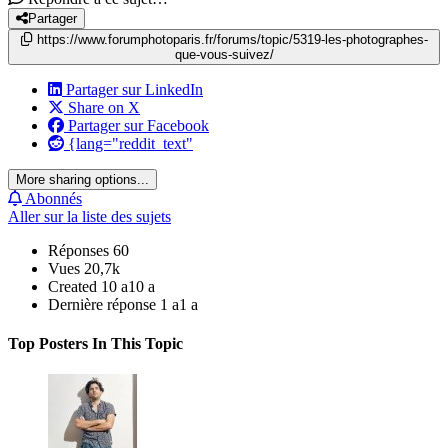
Partager
https://www.forumphotoparis.fr/forums/topic/5319-les-photographes-
que-vous-suivez/
Partager sur LinkedIn
Share on X
Partager sur Facebook
{lang="reddit_text"
More sharing options...
Abonnés
Aller sur la liste des sujets
Réponses
60
Vues
20,7k
Created
10 a
10 a
Dernière réponse
1 a
1 a
Top Posters In This Topic