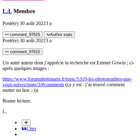
L.L
Membre
Posté(e)
30 août 2022
3 a
comment_97615
Author stats
Posté(e)
30 août 2022
3 a
comment_97615
Un autre auteur dont j’apprécie la recherche est Emmet Gowin ; ci-
après quelques images
:
https://www.forumphotoparis.fr/topic/5319-les-photographes-que-
vous-suivez/page/3/#comments
(ça y est : j’ai trouvé comment
mettre un lien :-)))
Bonne lecture,
L.
Citer