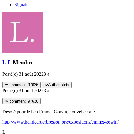
Signaler
L.L
Membre
Posté(e)
31 août 2022
3 a
comment_97636
Author stats
Posté(e)
31 août 2022
3 a
comment_97636
Désolé pour le lien Emmet Gowin, nouvel essai
:
http://www.henricartierbresson.org/expositions/emmet-gowin/
L.