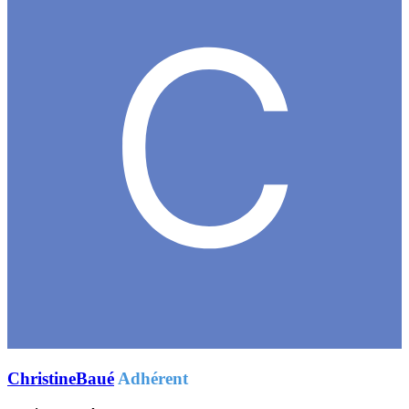
ChristineBaué
Adhérent