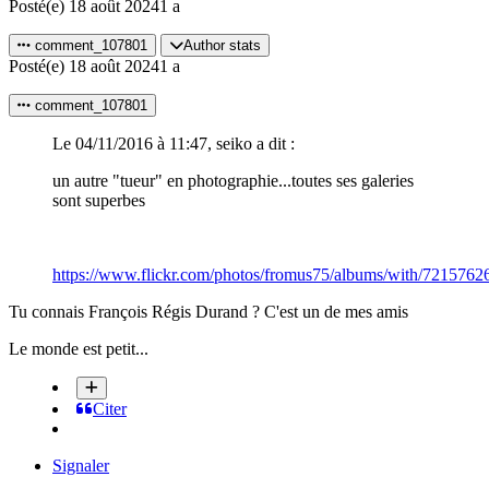
Posté(e)
18 août 2024
1 a
comment_107801
Author stats
Posté(e)
18 août 2024
1 a
comment_107801
Le 04/11/2016 à 11:47, seiko a dit :
un autre "tueur" en photographie...toutes ses galeries
sont superbes
https://www.flickr.com/photos/fromus75/albums/with/721576
Tu connais François Régis Durand ? C'est un de mes amis
Le monde est petit...
Citer
Signaler