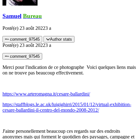
Samuel
Bureau
Posté(e)
23 août 2022
3 a
comment_97545
Author stats
Posté(e)
23 août 2022
3 a
comment_97545
Merci pour l'indication de ce photographe Voici quelques liens mais
on ne trouve pas beaucoup effectivement.
https://www.arteromagna.it/cesare-ballardini/
https://staffblogs.le.ac.uk/luigighirri/2015/01/12/virtual-exhibition-
cesare-ballardini-il-centro-del-mondo-2008-2012/
J'aime personellement beaucoup ces regards sur des endroits
anonymes mais qui forment le quotidien des paysages, campagne et