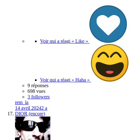
Voir qui a réagi « Like »
Voir qui a réagi « Haha »
9 réponses
698 vues
3 followers
rem_la
14 avril 2024
2 a
DIOR (encore)