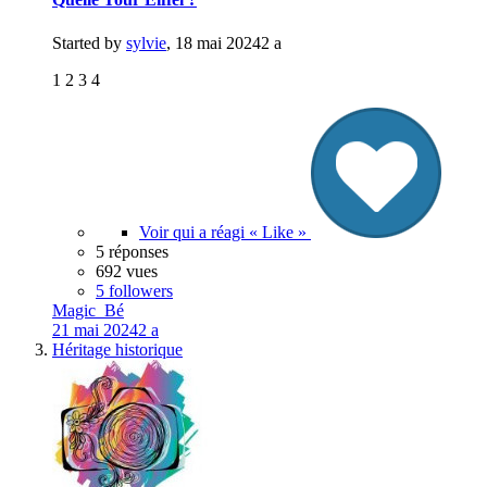
Started by
sylvie
,
18 mai 2024
2 a
1 2 3 4
Voir qui a réagi « Like »
5 réponses
692 vues
5 followers
Magic_Bé
21 mai 2024
2 a
Héritage historique