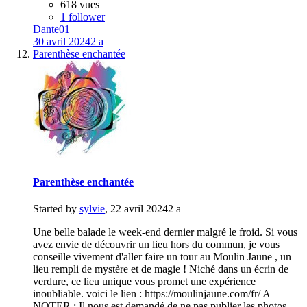
618 vues
1 follower
Dante01
30 avril 2024
2 a
Parenthèse enchantée
Parenthèse enchantée
Started by
sylvie
,
22 avril 2024
2 a
Une belle balade le week-end dernier malgré le froid. Si vous
avez envie de découvrir un lieu hors du commun, je vous
conseille vivement d'aller faire un tour au Moulin Jaune , un
lieu rempli de mystère et de magie ! Niché dans un écrin de
verdure, ce lieu unique vous promet une expérience
inoubliable. voici le lien : https://moulinjaune.com/fr/ A
NOTER : Il nous est demandé de ne pas publier les photos