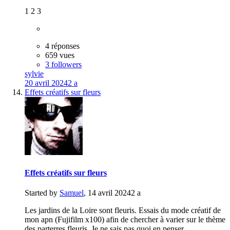
1 2 3
4 réponses
659 vues
3 followers
sylvie
20 avril 2024
2 a
Effets créatifs sur fleurs
Effets créatifs sur fleurs
Started by
Samuel
,
14 avril 2024
2 a
Les jardins de la Loire sont fleuris. Essais du mode créatif de
mon apn (Fujifilm x100) afin de chercher à varier sur le thème
des parterres fleuris. Je ne sais pas quoi en penser.