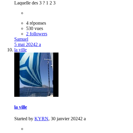
Laquelle des 3 ? 1 2 3
4 réponses
530 vues
2 followers
Samuel
5 mai 2024
2 a
la ville
la ville
Started by
KYRN
,
30 janvier 2024
2 a