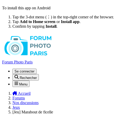
To install this app on Android
Tap the 3-dot menu (⋮) in the top-right corner of the browser.
Tap
Add to Home screen
or
Install app
.
Confirm by tapping
Install
.
Forum Photo Paris
Se connecter
Rechercher
Menu
Accueil
Forums
Nos discussions
Jeux
[Jeu] Marabout de ficelle