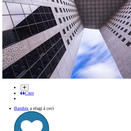
Citer
Bambix
a réagi à ceci