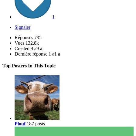
1
Signaler
Réponses
795
Vues
132,8k
Created
9 a
9 a
Dernière réponse
1 a
1 a
Top Posters In This Topic
Plouf
187 posts