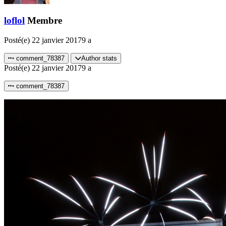
loflol
Membre
Posté(e)
22 janvier 2017
9 a
comment_78387
Author stats
Posté(e)
22 janvier 2017
9 a
comment_78387