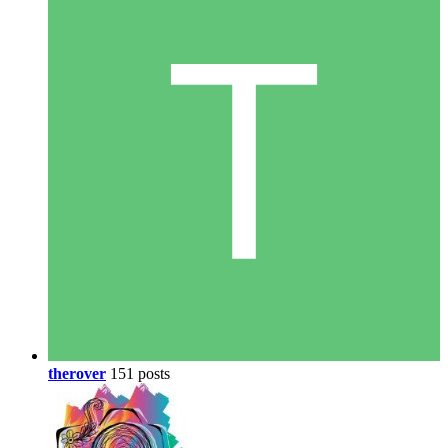
therover
151 posts