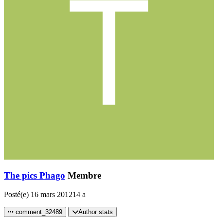
The pics Phago
Membre
Posté(e)
16 mars 2012
14 a
comment_32489
Author stats