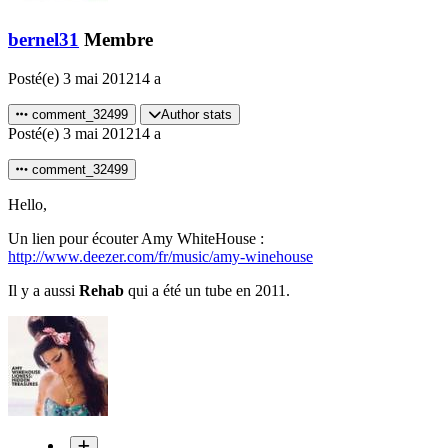
bernel31
Membre
Posté(e)
3 mai 2012
14 a
comment_32499
Author stats
Posté(e)
3 mai 2012
14 a
comment_32499
Hello,
Un lien pour écouter Amy WhiteHouse :
http://www.deezer.com/fr/music/amy-winehouse
Il y a aussi
Rehab
qui a été un tube en 2011.