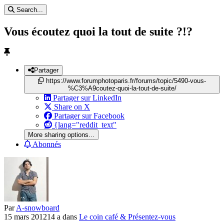
Search...
Vous écoutez quoi la tout de suite ?!?
Partager
https://www.forumphotoparis.fr/forums/topic/5490-vous-
%C3%A9coutez-quoi-la-tout-de-suite/
Partager sur LinkedIn
Share on X
Partager sur Facebook
{lang="reddit_text"
More sharing options...
Abonnés
Par
A-snowboard
15 mars 2012
14 a
dans
Le coin café & Présentez-vous