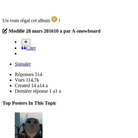
Un vrais régal cet album
!
Modifié
28 mars 2016
10 a
par A-snowboard
Citer
Signaler
Réponses
514
Vues
114,7k
Created
14 a
14 a
Dernière réponse
1 a
1 a
Top Posters In This Topic