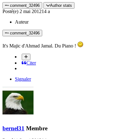
comment_32496
Author stats
Posté(e)
2 mai 2012
14 a
Auteur
comment_32496
It's Majic d'Ahmad Jamal. Du Piano !
Citer
Signaler
bernel31
Membre