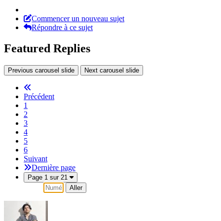
Commencer un nouveau sujet
Répondre à ce sujet
Featured Replies
Previous carousel slide
Next carousel slide
Précédent
1
2
3
4
5
6
Suivant
Dernière page
Page 1 sur 21
Aller