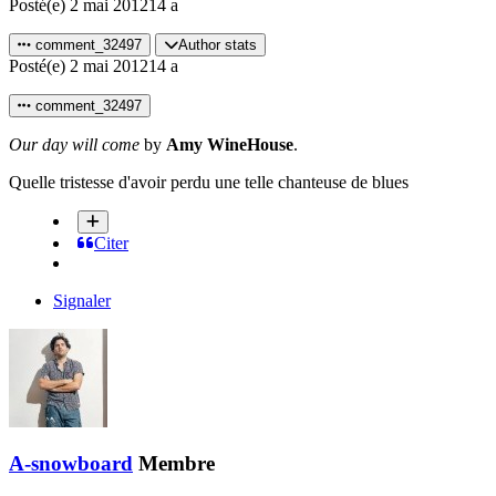
Posté(e)
2 mai 2012
14 a
comment_32497
Author stats
Posté(e)
2 mai 2012
14 a
comment_32497
Our day will come
by
Amy WineHouse
.
Quelle tristesse d'avoir perdu une telle chanteuse de blues
Citer
Signaler
A-snowboard
Membre