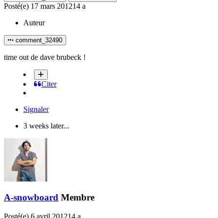
Posté(e)
17 mars 2012
14 a
Auteur
comment_32490
time out de dave brubeck !
Citer
Signaler
3 weeks later...
A-snowboard
Membre
Posté(e)
6 avril 2012
14 a