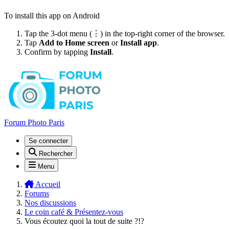
To install this app on Android
Tap the 3-dot menu (⋮) in the top-right corner of the browser.
Tap
Add to Home screen
or
Install app
.
Confirm by tapping
Install
.
Forum Photo Paris
Se connecter
Rechercher
Menu
Accueil
Forums
Nos discussions
Le coin café & Présentez-vous
Vous écoutez quoi la tout de suite ?!?