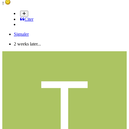
!
Citer
Signaler
2 weeks later...