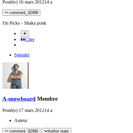
Posté(e)
16 mars 2012
14 a
comment_32489
I'm Picky - Shaka ponk
Citer
Signaler
A-snowboard
Membre
Posté(e)
17 mars 2012
14 a
Auteur
comment_32490
Author stats